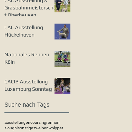
CAC Ausstellung &
Grasbahnmeisterschaf
t Oberhausen
CAC Ausstellung
Hückelhoven
Nationales Rennen
Köln
CACIB Ausstellung
Luxemburg Sonntag
Suche nach Tags
ausstellungen
coursing
rennen
sloughi
sonstiges
welpen
whippet