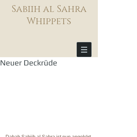
Sabiih al Sahra
Whippets
Neuer Deckrüde
Dahab Sabiih al Sahra ist nun angekört.