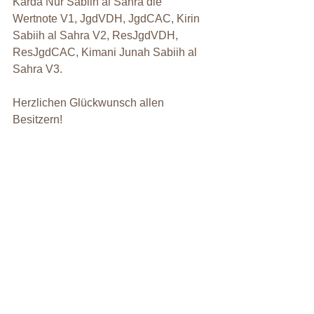
Karda Nur Sabiih al Sahra die 
Wertnote V1, JgdVDH, JgdCAC, Kirin 
Sabiih al Sahra V2, ResJgdVDH, 
ResJgdCAC, Kimani Junah Sabiih al 
Sahra V3.
Herzlichen Glückwunsch allen 
Besitzern!