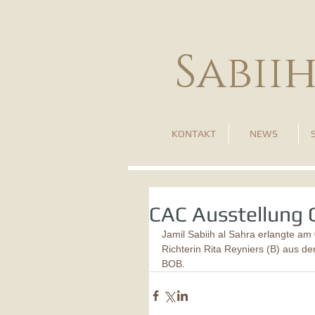
Sabii
KONTAKT
NEWS
CAC Ausstellung 
Jamil Sabiih al Sahra erlangte am
Richterin Rita Reyniers (B) aus 
BOB.