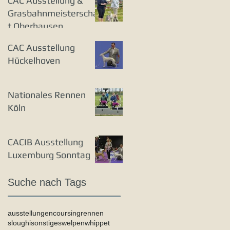
CAC Ausstellung &
Grasbahnmeisterschaf
t Oberhausen
CAC Ausstellung
Hückelhoven
Nationales Rennen
Köln
CACIB Ausstellung
Luxemburg Sonntag
Suche nach Tags
ausstellungen
coursing
rennen
sloughi
sonstiges
welpen
whippet