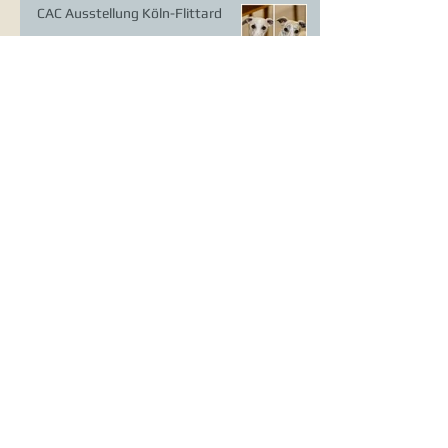
CAC Ausstellung Köln-Flittard
Whippet Welpen
CAC Ausstellung Erkrath
VDH Europasieger Ausstellung
DWZRV Verbandssieger Coursing
Landstuhl