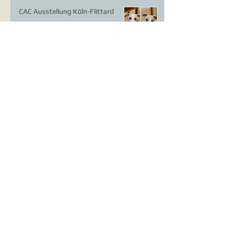
CAC Ausstellung Köln-Flittard
Whippet Welpen
CAC Ausstellung Erkrath
VDH Europasieger Ausstellung
DWZRV Verbandssieger Coursing