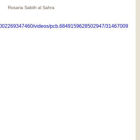
Rosaria Sabiih al Sahra
00002269347460/videos/pcb.6849159628502947/31467009