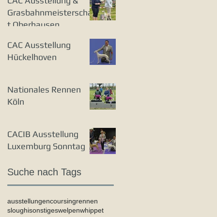
CAC Ausstellung &
Grasbahnmeisterschaf
t Oberhausen
CAC Ausstellung
Hückelhoven
Nationales Rennen
Köln
CACIB Ausstellung
Luxemburg Sonntag
Suche nach Tags
ausstellungen
coursing
rennen
sloughi
sonstiges
welpen
whippet