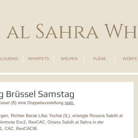
h al Sahra Wh
SLOUGHIS
WHIPPETS
WELPEN
PLÄNE
WÜRFE
g Brüssel Samstag
ssel (B) eine Doppelausstellung 
statt.
n, Richter Barak Lifac Yochai (IL), erlangte Rosaria Sabiih al 
ertnote Exc2, ResCAC, Oriana Sabiih al Sahra in der 
c1, CAC, ResCACIB.