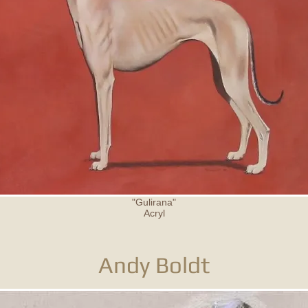
"Gulirana"
Acryl
Andy Boldt