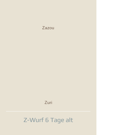
Zazou
Zuri
Z-Wurf 6 Tage alt