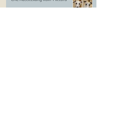
Whippet Welpen
CAC Ausstellung Erkrath
VDH Europasieger Ausstellung
DWZRV Verbandssieger Coursing
Landstuhl