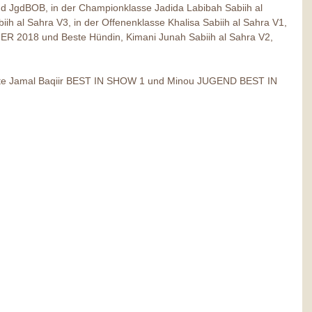
dBOB, in der Championklasse Jadida Labibah Sabiih al 
h al Sahra V3, in der Offenenklasse Khalisa Sabiih al Sahra V1, 
R 2018 und Beste Hündin, Kimani Junah Sabiih al Sahra V2, 
ngte Jamal Baqiir BEST IN SHOW 1 und Minou JUGEND BEST IN 