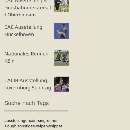
CAC Ausstellung &
Grasbahnmeisterschaf
t Oberhausen
CAC Ausstellung
Hückelhoven
Nationales Rennen
Köln
CACIB Ausstellung
Luxemburg Sonntag
Suche nach Tags
ausstellungen
coursing
rennen
sloughi
sonstiges
welpen
whippet