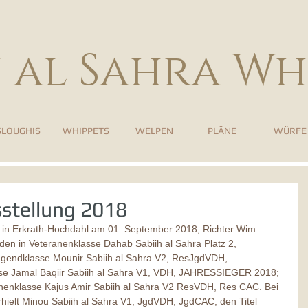
h al Sahra Wh
SLOUGHIS
WHIPPETS
WELPEN
PLÄNE
WÜRFE
sstellung 2018
g in Erkrath-Hochdahl am 01. September 2018, Richter Wim 
en in Veteranenklasse Dahab Sabiih al Sahra Platz 2, 
gendklasse Mounir Sabiih al Sahra V2, ResJgdVDH, 
e Jamal Baqiir Sabiih al Sahra V1, VDH, JAHRESSIEGER 2018; 
nenklasse Kajus Amir Sabiih al Sahra V2 ResVDH, Res CAC. Bei 
hielt Minou Sabiih al Sahra V1, JgdVDH, JgdCAC, den Titel 