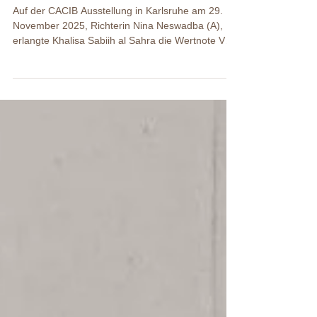
CACIB Ausstellung
Karlsruhe
Auf der CACIB Ausstellung in Karlsruhe am 29.
November 2025, Richterin Nina Neswadba (A),
erlangte Khalisa Sabiih al Sahra die Wertnote V1 ,
VetVDH-A , VetCAC , VetCACIB , die Titel
Veteranensieger Baden-Württemberg , Alpen-
Veteranensieger und VetBOB . Am 30. November
2025, Ric hter Christian Jouanchicot (F), erhielt
Khalisa die Wertnote V1 , VetVDH-A , VetCAC ,
VetCACIB , den Titel Christmas Veteran Winner
Baden-Württemberg , VetBOB und BOB . Khalisa
Sabiih al Sahra