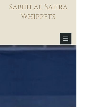
Sabiih al Sahra
Whippets