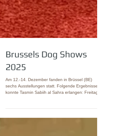
Brussels Dog Shows
2025
Am 12.-14. Dezember fanden in Brüssel (BE)
sechs Ausstellungen statt. Folgende Ergebnisse
konnte Tasmin Sabiih al Sahra erlangen: Freitag
Vormittag, CACIB I, Richter Róbert Kotlár (HU)
Offene Klasse Excelent 1 , CAC Freitag
Nachmittag, CAC I, Richterin Ingrid Hectors (BE)
Offene Klasse Excelent 2 , ResCAC Samstag