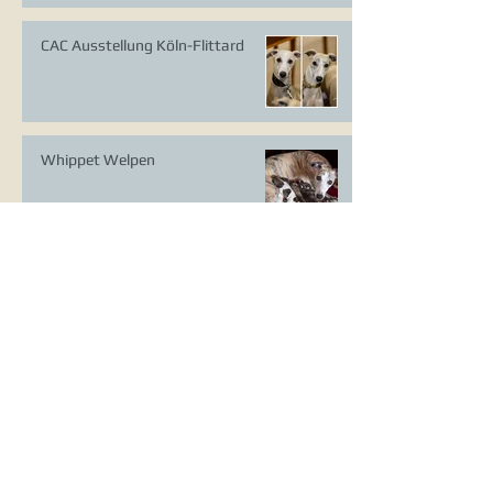
CAC Ausstellung Köln-Flittard
Whippet Welpen
CAC Ausstellung Erkrath
VDH Europasieger Ausstellung