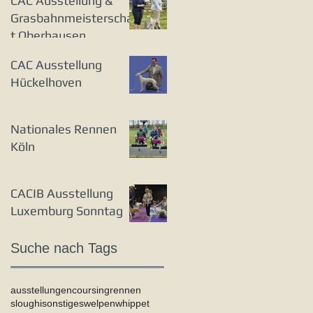
CAC Ausstellung &
Grasbahnmeisterschaf
t Oberhausen
CAC Ausstellung
Hückelhoven
Nationales Rennen
Köln
CACIB Ausstellung
Luxemburg Sonntag
Suche nach Tags
ausstellungen
coursing
rennen
sloughi
sonstiges
welpen
whippet