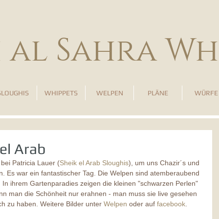
h al Sahra Wh
SLOUGHIS
WHIPPETS
WELPEN
PLÄNE
WÜRFE
el Arab
bei Patricia Lauer (
Sheik el Arab Sloughis
), um uns Chazir´s und 
 Es war ein fantastischer Tag. Die Welpen sind atemberaubend 
In ihrem Gartenparadies zeigen die kleinen "schwarzen Perlen" 
ann man die Schönheit nur erahnen - man muss sie live gesehen 
h zu haben. Weitere Bilder unter 
Welpen
 oder auf 
facebook
.