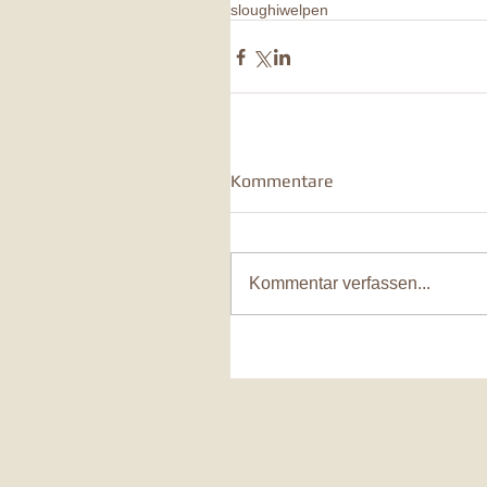
sloughi
welpen
Kommentare
Kommentar verfassen...