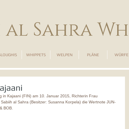
h al Sahra Wh
SLOUGHIS
WHIPPETS
WELPEN
PLÄNE
WÜRFE
ajaani
a Sabiih al Sahra (Besitzer: Susanna Korpela) die Wertnote JUN-
& BOB. 