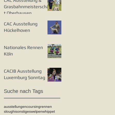
CAC Ausstellung &
Grasbahnmeisterschaf
t Oberhausen
CAC Ausstellung
Hückelhoven
Nationales Rennen
Köln
CACIB Ausstellung
Luxemburg Sonntag
Suche nach Tags
ausstellungen
coursing
rennen
sloughi
sonstiges
welpen
whippet