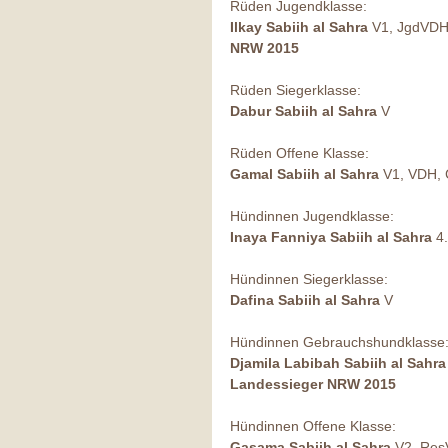
Rüden Jugendklasse: 
Ilkay Sabiih al Sahra
 V1, JgdVDH
NRW 2015
Rüden Siegerklasse: 
Dabur Sabiih al Sahra
 V 
Rüden Offene Klasse: 
Gamal Sabiih al Sahra
 V1, VDH,
Hündinnen Jugendklasse: 
Inaya Fanniya Sabiih al Sahra
 4
Hündinnen Siegerklasse: 
Dafina Sabiih al Sahra
 V 
Hündinnen Gebrauchshundklasse:
Djamila Labibah Sabiih al Sahra
Landessieger NRW 2015
Hündinnen Offene Klasse: 
Gasama Sabiih al Sahra
 V2, Re