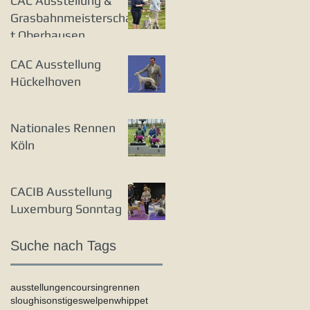
CAC Ausstellung &
Grasbahnmeisterschaf
t Oberhausen
CAC Ausstellung
Hückelhoven
Nationales Rennen
Köln
CACIB Ausstellung
Luxemburg Sonntag
Suche nach Tags
ausstellungen
coursing
rennen
sloughi
sonstiges
welpen
whippet