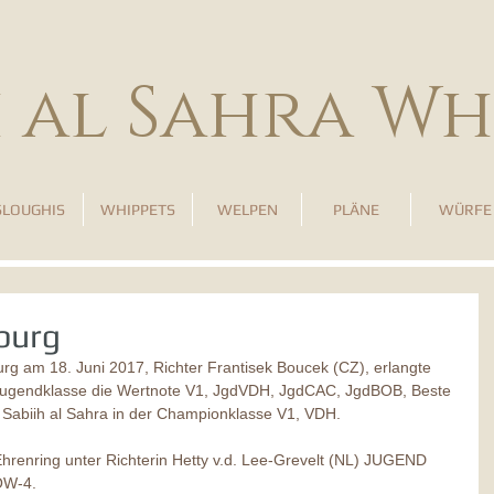
h al Sahra Wh
SLOUGHIS
WHIPPETS
WELPEN
PLÄNE
WÜRFE
burg
g am 18. Juni 2017, Richter Frantisek Boucek (CZ), erlangte 
 Jugendklasse die Wertnote V1, JgdVDH, JgdCAC, JgdBOB, Beste 
Sabiih al Sahra in der Championklasse V1, VDH.
hrenring unter Richterin Hetty v.d. Lee-Grevelt (NL) JUGEND 
OW-4.