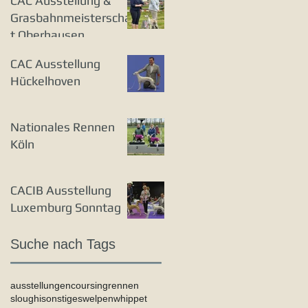
CAC Ausstellung &
Grasbahnmeisterschaf
t Oberhausen
CAC Ausstellung
Hückelhoven
Nationales Rennen
Köln
CACIB Ausstellung
Luxemburg Sonntag
Suche nach Tags
ausstellungen
coursing
rennen
sloughi
sonstiges
welpen
whippet