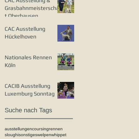
CAC Ausstellung &
Grasbahnmeisterschaf
t Oberhausen
CAC Ausstellung
Hückelhoven
Nationales Rennen
Köln
CACIB Ausstellung
Luxemburg Sonntag
Suche nach Tags
ausstellungen
coursing
rennen
sloughi
sonstiges
welpen
whippet