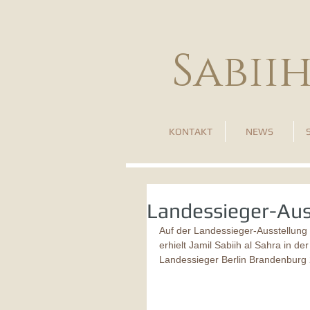
Sabii
KONTAKT
NEWS
Landessieger-Aus
Auf der Landessieger-Ausstellung
erhielt Jamil Sabiih al Sahra in 
Landessieger Berlin Brandenburg