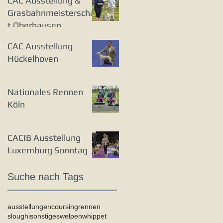
CAC Ausstellung &
Grasbahnmeisterschaf
t Oberhausen
CAC Ausstellung
Hückelhoven
Nationales Rennen
Köln
CACIB Ausstellung
Luxemburg Sonntag
Suche nach Tags
ausstellungen
coursing
rennen
sloughi
sonstiges
welpen
whippet