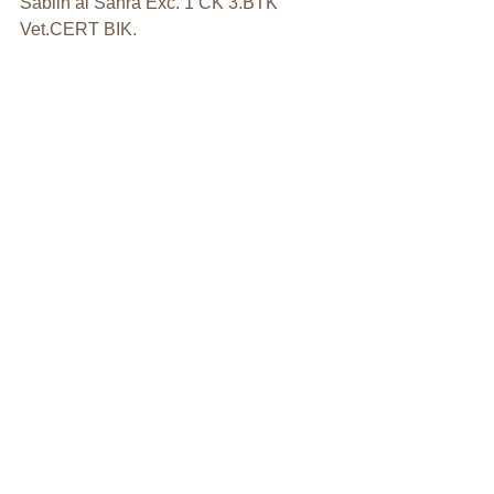
Sabiih al Sahra Exc. 1 CK 3.BTK 
Vet.CERT BIK.