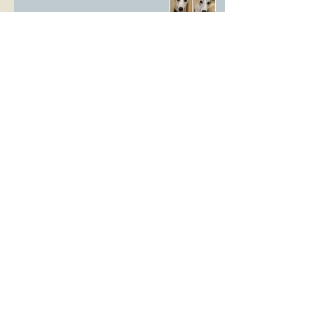
Whippet Welpen
CAC Ausstellung Erkrath
VDH Europasieger Ausstellung
DWZRV Verbandssieger Coursing
Landstuhl