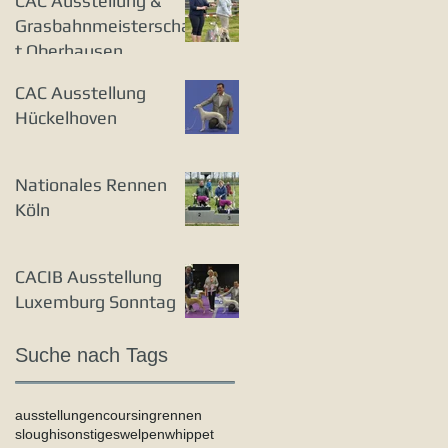
CAC Ausstellung &
Grasbahnmeisterschaf
t Oberhausen
CAC Ausstellung
Hückelhoven
Nationales Rennen
Köln
CACIB Ausstellung
Luxemburg Sonntag
Suche nach Tags
ausstellungen
coursing
rennen
sloughi
sonstiges
welpen
whippet