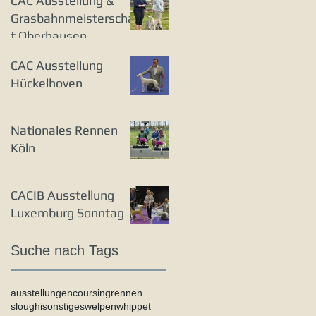
CAC Ausstellung &
Grasbahnmeisterschaf
t Oberhausen
CAC Ausstellung
Hückelhoven
Nationales Rennen
Köln
CACIB Ausstellung
Luxemburg Sonntag
Suche nach Tags
ausstellungen
coursing
rennen
sloughi
sonstiges
welpen
whippet