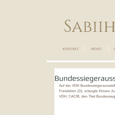
Sabii
KONTAKT
NEWS
Bundessiegerauss
Auf der VDH Bundessiegerausstel
Freisleben (D), erlangte Kimani J
VDH, CACIB, den Titel Bundessie