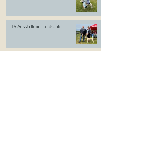
LS Ausstellung Landstuhl
CAC Ausstellung Köln-Flittard
Whippet Welpen
CAC Ausstellung Erkrath