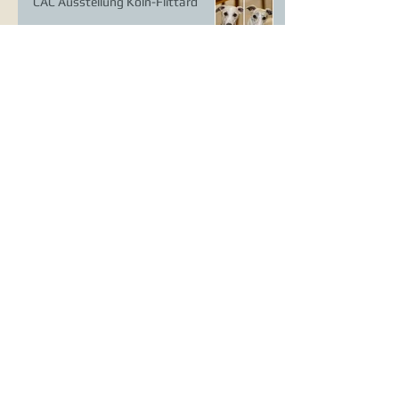
CAC Ausstellung Köln-Flittard
Whippet Welpen
CAC Ausstellung Erkrath
VDH Europasieger Ausstellung
DWZRV Verbandssieger Coursing
Landstuhl