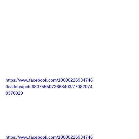
https://www.facebook.com/10000226934746
0/videos/pcb.6807555072663403/77082074
8376029
https://www.facebook.com/10000226934746