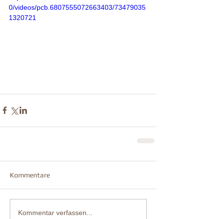
0/videos/pcb.6807555072663403/73479035
1320721
Kommentare
Kommentar verfassen...