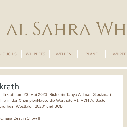
h al Sahra Wh
SLOUGHIS
WHIPPETS
WELPEN
PLÄNE
WÜRFE
krath
n Erkrath am 20. Mai 2023, Richterin Tanya Ahlman-Stockmari 
Sahra in der Championklasse die Wertnote V1, VDH-A, Beste 
Nordrhein-Westfalen 2023" und BOB.
riana Best in Show III.