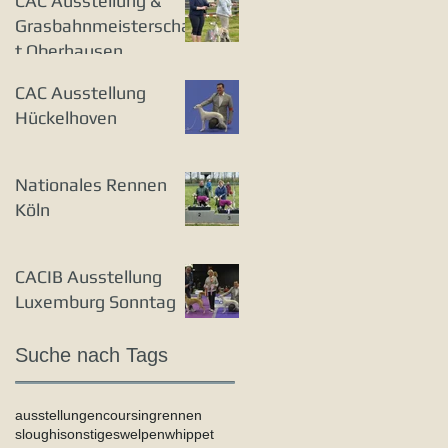
CAC Ausstellung &
Grasbahnmeisterschaf
t Oberhausen
CAC Ausstellung
Hückelhoven
Nationales Rennen
Köln
CACIB Ausstellung
Luxemburg Sonntag
Suche nach Tags
ausstellungen
coursing
rennen
sloughi
sonstiges
welpen
whippet