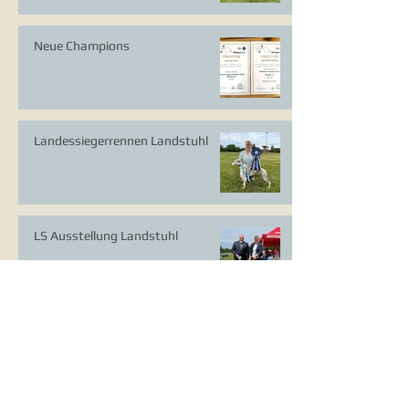
Neue Champions
Landessiegerrennen Landstuhl
LS Ausstellung Landstuhl
CAC Ausstellung Köln-Flittard