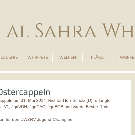
h al Sahra Wh
SLOUGHIS
WHIPPETS
WELPEN
PLÄNE
WÜRFE
Ostercappeln
appeln am 31. Mai 2014, Richter Herr Scholz (D), erlangte 
ote V1, JgdVDH, JgdCAC, JgdBOB und wurde Bester Rüde. 
ngen für den DWZRV Jugend-Champion. 