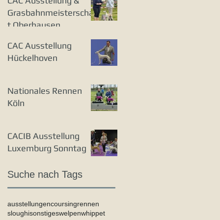
CAC Ausstellung &
Grasbahnmeisterschaf
t Oberhausen
CAC Ausstellung
Hückelhoven
Nationales Rennen
Köln
CACIB Ausstellung
Luxemburg Sonntag
Suche nach Tags
ausstellungen
coursing
rennen
sloughi
sonstiges
welpen
whippet