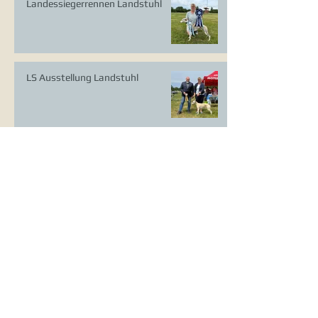
Landessiegerrennen Landstuhl
LS Ausstellung Landstuhl
CAC Ausstellung Köln-Flittard
Whippet Welpen
CAC Ausstellung Erkrath