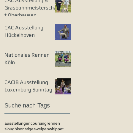
CAC Ausstellung &
Grasbahnmeisterschaf
t Oberhausen
CAC Ausstellung
Hückelhoven
Nationales Rennen
Köln
CACIB Ausstellung
Luxemburg Sonntag
Suche nach Tags
ausstellungen
coursing
rennen
sloughi
sonstiges
welpen
whippet