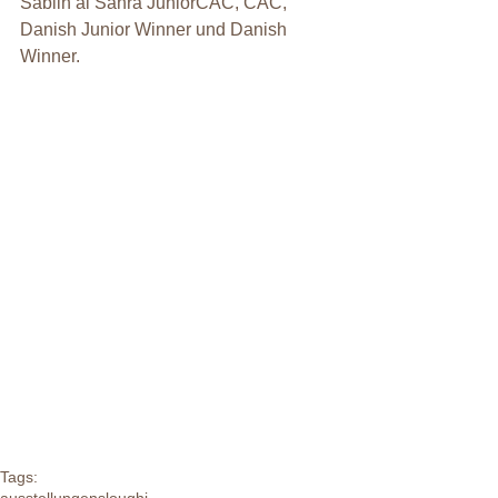
Sabiih al Sahra JuniorCAC, CAC, 
Danish Junior Winner und Danish 
Winner.
Tags:
ausstellungen
sloughi