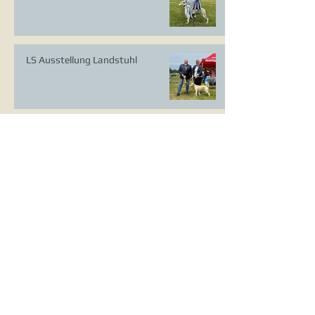
LS Ausstellung Landstuhl
CAC Ausstellung Köln-Flittard
Whippet Welpen
CAC Ausstellung Erkrath