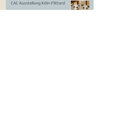
CAC Ausstellung Köln-Flittard
Whippet Welpen
CAC Ausstellung Erkrath
VDH Europasieger Ausstellung
DWZRV Verbandssieger Coursing
Landstuhl