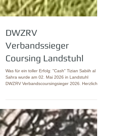
DWZRV
Verbandssieger
Coursing Landstuhl
Was für ein toller Erfolg: "Cash" Tizian Sabiih al
Sahra wurde am 02. Mai 2026 in Landstuhl
DWZRV Verbandscoursingsieger 2026. Herzlichen
Glückwunsch an Elvira und Reiner. "Cash" Tizian
Sabiih al Sahra DWZRV Verbandscoursingsieger
2026