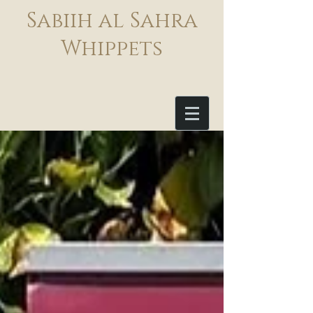
Sabiih al Sahra
Whippets